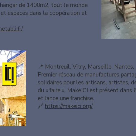
un hangar de 1400m2, tout le monde
 et espaces dans la coopération et
tabli.fr/
Make ICI
📍 Montreuil, Vitry, Marseille, Nantes, 
Premier réseau de manufactures partag
solidaires pour les artisans, artistes, 
du « faire », MakeICI est présent dans 
et lance une franchise.
🔗
https://makeici.org/
Visité en Juillet 2024 (Vitry) et Janvier 202