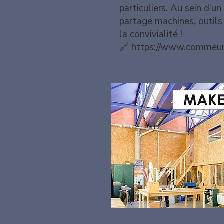
particuliers. Au sein d’
partage machines, outils
la convivialité !
🔗
https://www.commeune