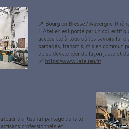
L'atélien
📍 Bourg en Bresse
/ Auvergne-Rhôn
L'Atelien est porté par un collectif qu
accessible à tous où les savoirs faire
partagés, transmis, mis en commun po
de se développer de façon juste et du
🔗
https://www.latelien.fr/
bli
telier d’artisanat partagé dans le
 artisans professionnels et