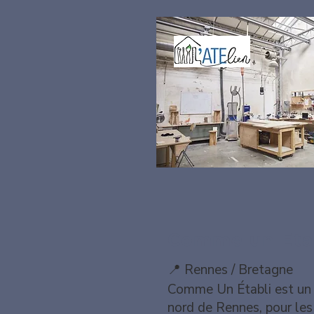
Comme un Eta
📍 Rennes / Bretagne
Comme Un Établi est un a
nord de Rennes, pour les