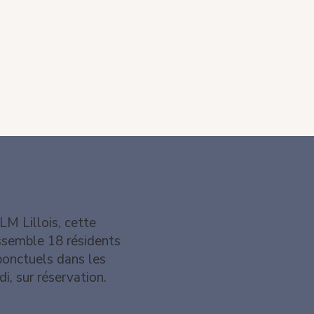
LM Lillois, cette
sssemble 18 résidents
ponctuels dans les
i, sur réservation.