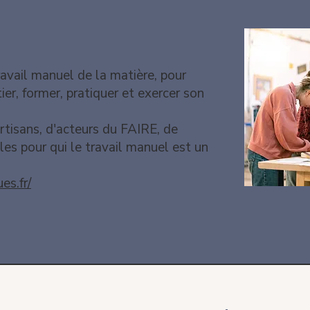
avail manuel de la matière, pour
itier, former, pratiquer et exercer son
rtisans, d'acteurs du FAIRE, de
les pour qui le travail manuel est un
es.fr/