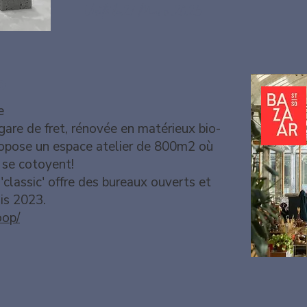
Visité le27 Mars 2025
o
e
gare de fret, rénovée en matérieux bio-
ropose un espace atelier de 800m2 où
s se cotoyent!
classic' offre des bureaux ouverts et
is 2023.
oop/