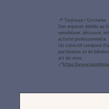
Les imbriqués
📍 Toulouse
/ Occitanie
Des espaces dédiés au tr
sensibiliser, découvrir, in
activité professionnelle.
Un collectif composé d'a
partenaires et de bénévo
art de vivre.
🔗
https://www.lesimbriqu