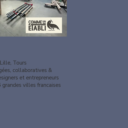
Lille, Tours
ées, collaboratives &
designers et entrepreneurs
6 grandes villes francaises
5 (Montreuil)