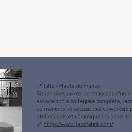
La CoFabrik
📍 Lille / Hauts de France
Située dans au rez-de-chaussez d'un H
association à collegiale complète, ra
permanents et accueil des coworkers 
ateliers bois et céramique les aprés-mid
🔗
https://www.lacofabrik.com/