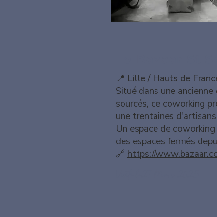
Le Bazaar St S
📍 Lille / Hauts de Franc
Situé dans une ancienne 
sourcés, ce coworking p
une trentaines d'artisan
Un espace de coworking '
des espaces fermés depu
🔗
​https://www.bazaar.c
Visité le27 Mars 2025